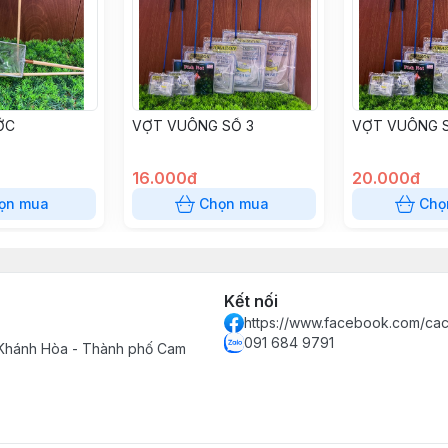
ỚC
VỢT VUÔNG SỐ 3
VỢT VUÔNG 
16.000đ
20.000đ
ọn mua
Chọn mua
Chọ
Kết nối
https://www.facebook.com/cac
091 684 9791
 Khánh Hòa - Thành phố Cam