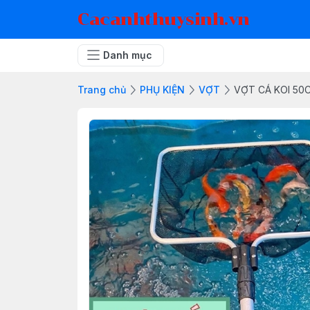
Cacanhthuysinh.vn
Danh mục
Trang chủ
PHỤ KIỆN
VỢT
VỢT CÁ KOI 50