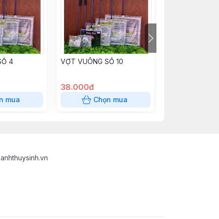
SỐ 4
VỢT VUÔNG SỐ 10
VỢT VUÔNG S
38.000đ
28.000đ
n mua
Chọn mua
Chọn
anhthuysinh.vn