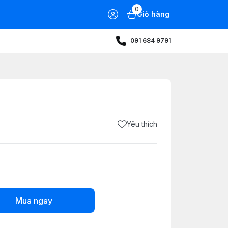
0
Giỏ hàng
091 684 9791
Yêu thích
Mua ngay