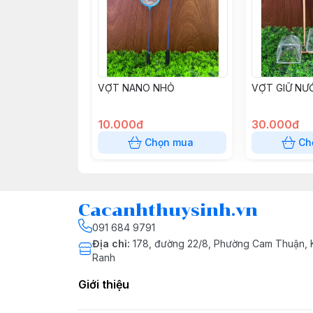
VỢT NANO NHỎ
VỢT GIỮ NƯ
10.000đ
30.000đ
Chọn mua
Ch
Cacanhthuysinh.vn
091 684 9791
Địa chỉ
:
178, đường 22/8, Phường Cam Thuận,
Ranh
Giới thiệu