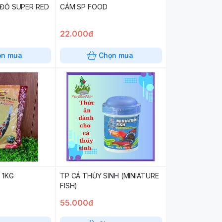
 ĐỎ SUPER RED
CÁM SP FOOD
22.000đ
ọn mua
Chọn mua
 1KG
TP CÁ THỦY SINH (MINIATURE
FISH)
55.000đ