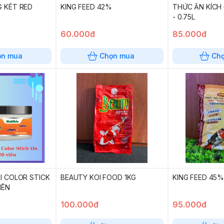
 KÉT RED
KING FEED 42%
THỨC ĂN KÍCH
R
- 0.75L
60.000đ
85.000đ
ọn mua
Chọn mua
Ch
I COLOR STICK
BEAUTY KOI FOOD 1KG
KING FEED 45%
IÊN
100.000đ
95.000đ