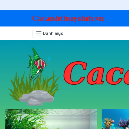
Cacanhthuysinh.vn
Danh mục