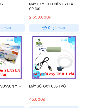
98
MÁY OXY TÍCH ĐIỆN HAILEA
CP-100
2.550.000đ
ọn mua
Chọn mua
 SUNSUN YT-
MÁY SỦI OXY USB 1 VÒI
45.000đ