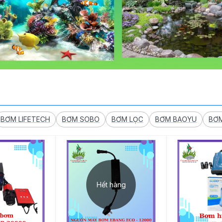
BƠM LIFETECH
BƠM SOBO
BƠM LỌC
BƠM BAOYU
BƠM
Hết hàng