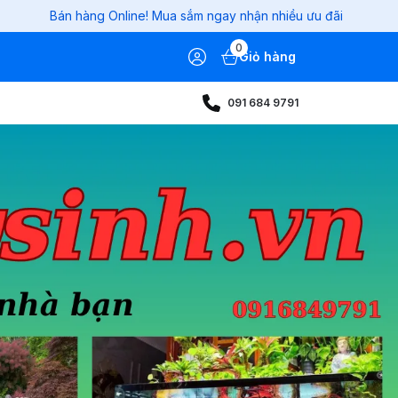
 hàng Online! Mua sắm ngay nhận nhiều ưu đãi
0
Giỏ hàng
091 684 9791