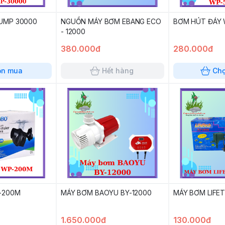
UMP 30000
NGUỒN MÁY BƠM EBANG ECO
BƠM HÚT ĐÁY 
- 12000
380.000đ
280.000đ
ọn mua
Hết hàng
Ch
-200M
MÁY BƠM BAOYU BY-12000
MÁY BƠM LIFET
1.650.000đ
130.000đ