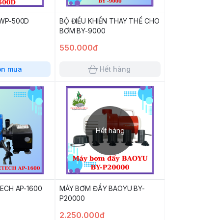
WP-500D
BỘ ĐIỀU KHIỂN THAY THẾ CHO
BƠM BY-9000
550.000đ
ọn mua
Hết hàng
Hết hàng
ECH AP-1600
MÁY BƠM ĐẨY BAOYU BY-
P20000
2.250.000đ