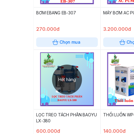
BƠM EBANG EB-307
MÁY BƠM AC P
270.000đ
3.200.000đ
Chọn mua
Ch
Hết hàng
LỌC TREO TÁCH PHÂN BAOYU
THỔI LUỒN WP
LX-380
600.000đ
140.000đ