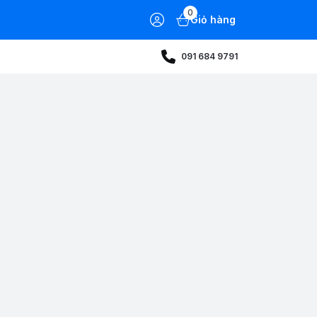
0
Giỏ hàng
091 684 9791