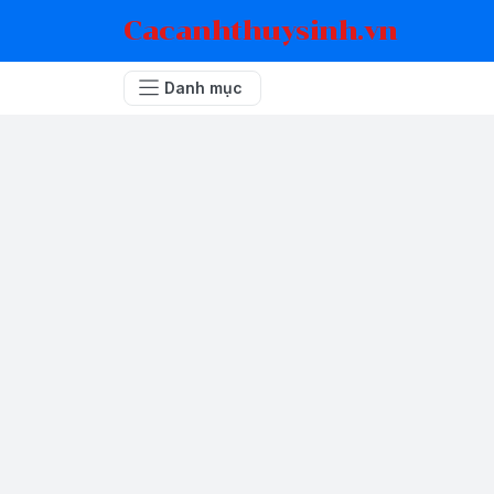
Cacanhthuysinh.vn
Danh mục