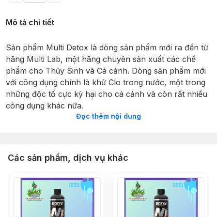
Mô tả chi tiết
Sản phẩm Multi Detox là dòng sản phẩm mới ra đến từ
hãng Multi Lab, một hãng chuyên sản xuất các chế
phẩm cho Thủy Sinh và Cá cảnh. Dòng sản phẩm mới
với công dụng chính là khử Clo trong nước, một trong
những độc tố cực kỳ hại cho cá cảnh và còn rất nhiều
công dụng khác nữa.
Đọc thêm nội dung
Sản phẩm hoàn toàn có thể thay thế cho SEACHEM
PRIME và STRESSCOAT. Hãy cùng tham khảo dòng
sản phẩm Multi Detox cùng Thủy Sinh 4U
Các sản phẩm, dịch vụ khác
Công dụng Multi Detox
- Loại bỏ 100% Clo/Chloramine trong nước máy chỉ
sau 10 giây sau khi châm vào bể.
- Loại bỏ độc tố kim loại nặng trong nước.