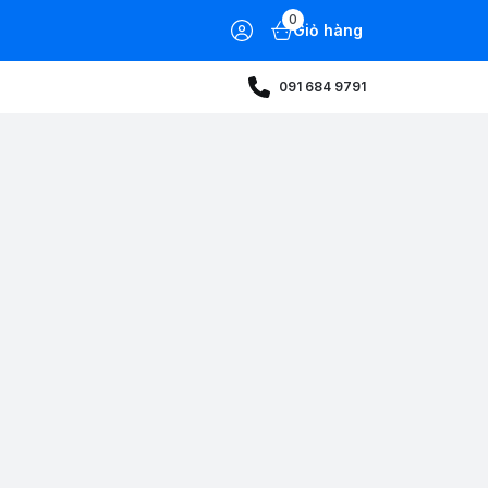
0
Giỏ hàng
091 684 9791