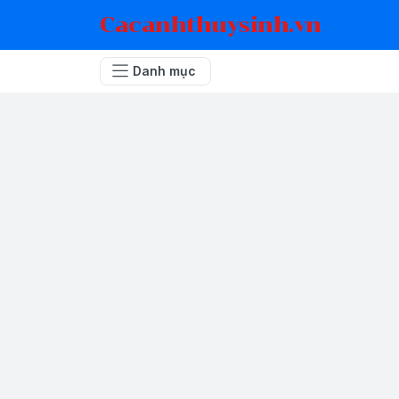
Cacanhthuysinh.vn
Danh mục