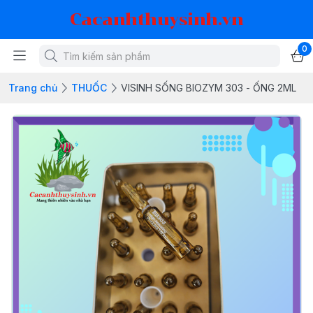
Cacanhthuysinh.vn
0
Trang chủ
THUỐC
VISINH SỐNG BIOZYM 303 - ỐNG 2ML