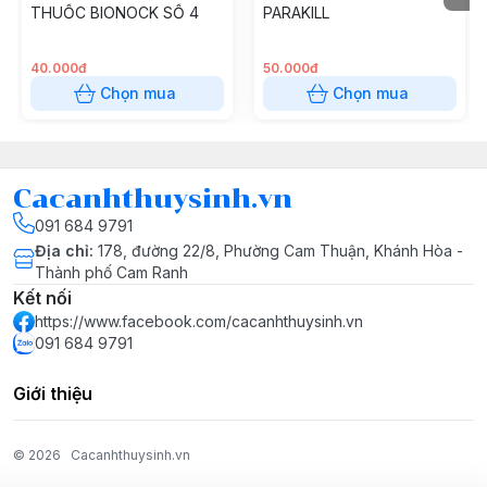
THUỐC BIONOCK SỐ 4
PARAKILL
Tăng cường
hệ thống lọc sinh học và nitrat hóa
40.000đ
50.000đ
Chọn mua
Chọn mua
Công Dụng Của Vi Sinh Biozym 303
Cacanhthuysinh.vn
091 684 9791
Địa chỉ
:
178, đường 22/8, Phường Cam Thuận, Khánh Hòa -
Thành phố Cam Ranh
Cung cấp
hệ vi khuẩn nitrat hóa hoạt động mạnh
Kết nối
https://www.facebook.com/cacanhthuysinh.vn
Phân hủy nhanh
amoniac (NH3), nitrit (NO2) độc hại
091 684 9791
Thiết lập nhanh
chu trình Nitrogen trong hồ cá
Giới thiệu
Giúp
nước ổn định và trong sạch
© 2026
Cacanhthuysinh.vn
Ức chế vi khuẩn gây hại
, giảm nguy cơ bệnh cho cá