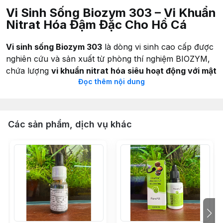
Vi Sinh Sống Biozym 303 – Vi Khuẩn
Nitrat Hóa Đậm Đặc Cho Hồ Cá
Vi sinh sống Biozym 303
là dòng vi sinh cao cấp được
nghiên cứu và sản xuất từ phòng thí nghiệm BIOZYM,
chứa lượng
vi khuẩn nitrat hóa siêu hoạt động với mật
Đọc thêm nội dung
độ cực cao
. Sản phẩm giúp
xử lý nước nhanh chóng,
ổn định hệ vi sinh và cải thiện chất lượng nước gần
như ngay lập tức
.
Các sản phẩm, dịch vụ khác
Biozym 303 đặc biệt phù hợp sử dụng trong các trường
hợp:
Xử lý nước
khẩn cấp khi hồ cá gặp sự cố
Sau khi điều trị bệnh cho cá
Khởi tạo hệ vi sinh (Cycle bể) cho hồ mới