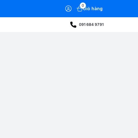
0
Giỏ hàng
091 684 9791