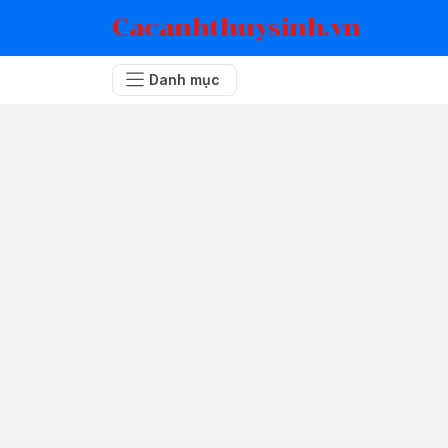
Cacanhthuysinh.vn
Danh mục