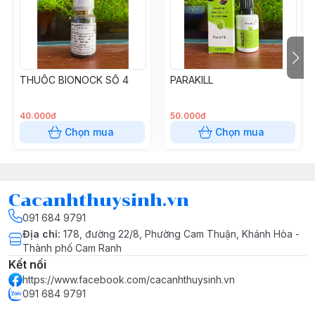
Viên xanh: Phòng các bệnh về kí sinh, nấm, thối đuôi, thối
vây, bệnh về mang, bệnh liên quan đến thận của cá... Dùng để
phòng và chữa các bệnh về nấm...
Hướng dẫn sử dụng:
+ Phòng ngừa: 1 viên/20 lít nước đối với nước mới.
THUỐC BIONOCK SỐ 4
PARAKILL
+ Dùng để ch.ữa:
- Màu hồng: 1 viên/10lít
40.000đ
50.000đ
- Màu trắng: 1 viên/10lít
Chọn mua
Chọn mua
- Màu vàng: 1 viên/5lít
- Màu xanh: 1 viên/10lít
Cacanhthuysinh.vn
091 684 9791
Địa chỉ
:
178, đường 22/8, Phường Cam Thuận, Khánh Hòa -
Thành phố Cam Ranh
Kết nối
https://www.facebook.com/cacanhthuysinh.vn
091 684 9791