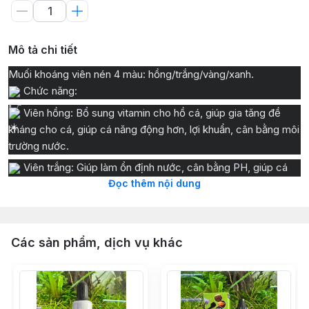
Mô tả chi tiết
Muối khoáng viên nén 4 màu: hồng/trắng/vàng/xanh.
Chức năng:
Viên hồng: Bổ sung vitamin cho hồ cá, giúp gia tăng đề
kháng cho cá, giúp cá năng động hơn, lợi khuẩn, cân bằng môi
trường nước.
Viên trắng: Giúp làm ổn định nước, cân bằng PH, giúp cá
giảm stress và nhanh chóng thích nghi với môi trường mới, bổ
Đọc thêm nội dung
sung khoáng chất làm tăng sự thèm ăn của cá, giúp cá trao
đổi chất tốt, kích màu, phục hồi vết thương 1 cách tự nhiên.
Tiêu diệt 1 số mầm bệnh trong nước.
Các sản phẩm, dịch vụ khác
Viên vàng: (Tương tự như tetra nhật) Khử trùng cho cá,
dưỡng cá mới về, phòng các bệnh nấm, bệnh về mắt, xù vảy,
túm lắc, thối thân, cơ thể trầy xước...