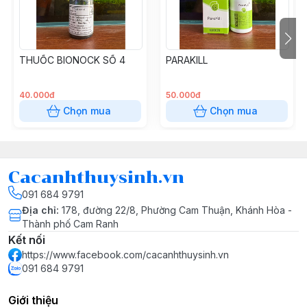
THUỐC BIONOCK SỐ 4
PARAKILL
40.000đ
50.000đ
Chọn mua
Chọn mua
Cacanhthuysinh.vn
091 684 9791
Địa chỉ
:
178, đường 22/8, Phường Cam Thuận, Khánh Hòa -
Thành phố Cam Ranh
Kết nối
https://www.facebook.com/cacanhthuysinh.vn
091 684 9791
Giới thiệu