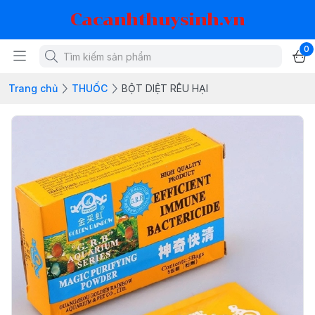
Cacanhthuysinh.vn
0
Trang chủ
THUỐC
BỘT DIỆT RÊU HẠI