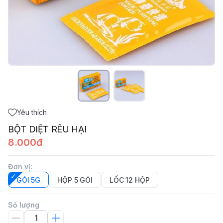
Yêu thích
BỘT DIỆT RÊU HẠI
8.000đ
Đơn vị
:
GÓI 5G
HỘP 5 GÓI
LỐC 12 HỘP
Số lượng