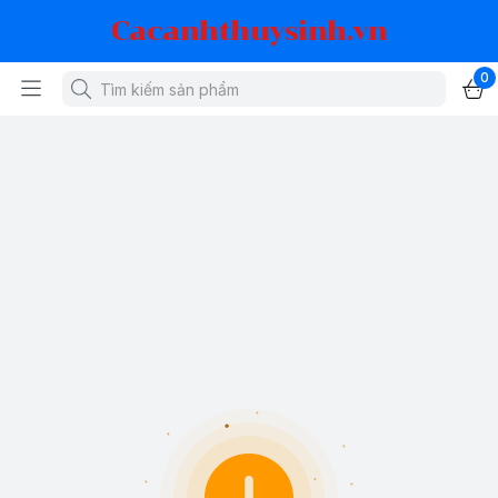
Cacanhthuysinh.vn
0