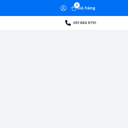
0
Giỏ hàng
091 684 9791