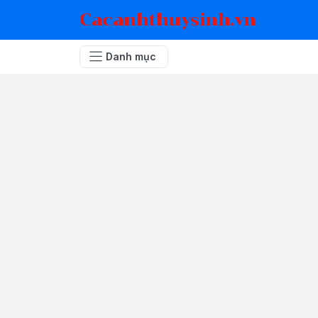
Cacanhthuysinh.vn
Danh mục