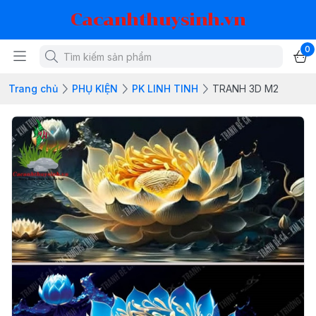
Cacanhthuysinh.vn
0
Trang chủ
PHỤ KIỆN
PK LINH TINH
TRANH 3D M2