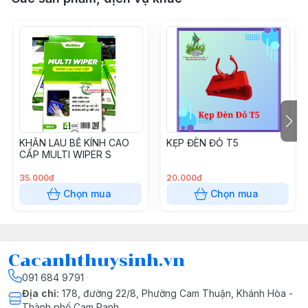
KHĂN LAU BỂ KÍNH CAO
KẸP ĐÈN ĐỎ T5
CẤP MULTI WIPER S
35.000đ
20.000đ
Chọn mua
Chọn mua
Cacanhthuysinh.vn
091 684 9791
Địa chỉ
:
178, đường 22/8, Phường Cam Thuận, Khánh Hòa -
Thành phố Cam Ranh