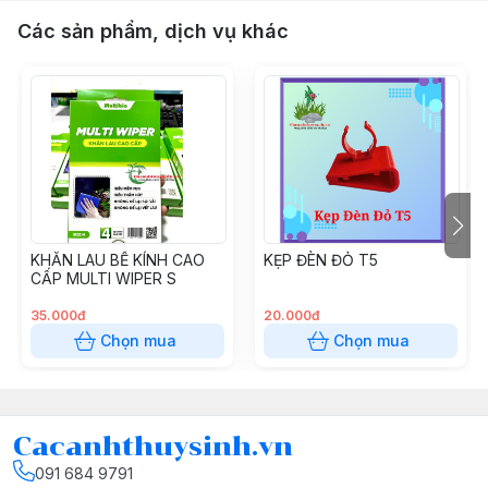
Các sản phẩm, dịch vụ khác
KHĂN LAU BỂ KÍNH CAO
KẸP ĐÈN ĐỎ T5
CẤP MULTI WIPER S
35.000đ
20.000đ
Chọn mua
Chọn mua
Cacanhthuysinh.vn
091 684 9791