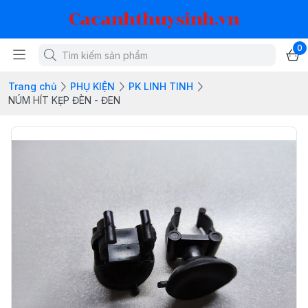
Cacanhthuysinh.vn
0
Trang chủ
PHỤ KIỆN
PK LINH TINH
NÚM HÍT KẸP ĐÈN - ĐEN