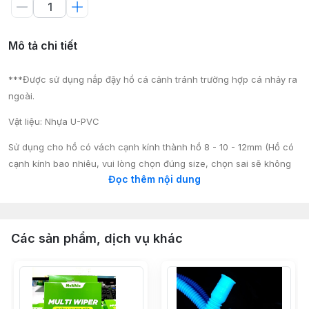
Mô tả chi tiết
***Được sử dụng nắp đậy hồ cá cảnh tránh trường hợp cá nhảy ra
ngoài.
Vật liệu: Nhựa U-PVC
Sử dụng cho hồ có vách cạnh kính thành hồ 8 - 10 - 12mm (Hồ có
cạnh kính bao nhiêu, vui lòng chọn đúng size, chọn sai sẽ không
Đọc thêm nội dung
sử dụng được).
Trường hợp hồ có kiềng sử dụng thanh ray trượt loại có kiềng)
Thanh nẹp chữ U dùng cho nắp kính 5mm
Các sản phẩm, dịch vụ khác
Khoanh tròn kéo nắp trượt kính đường kính lỗ khoan 25mm, kính
dày 5mm
Màu sắc: Trắng, Đen