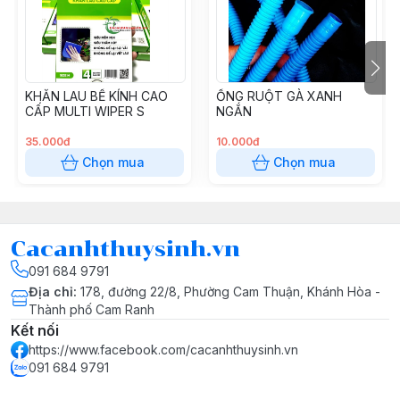
KHĂN LAU BỂ KÍNH CAO
ỐNG RUỘT GÀ XANH
CẤP MULTI WIPER S
NGẮN
35.000đ
10.000đ
Chọn mua
Chọn mua
Cacanhthuysinh.vn
091 684 9791
Địa chỉ
:
178, đường 22/8, Phường Cam Thuận, Khánh Hòa -
Thành phố Cam Ranh
Kết nối
https://www.facebook.com/cacanhthuysinh.vn
091 684 9791