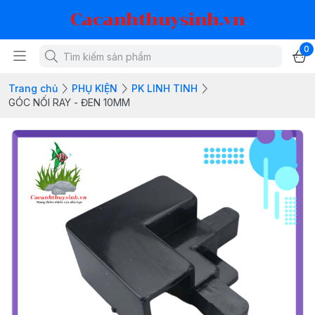
Cacanhthuysinh.vn
0
Trang chủ
PHỤ KIỆN
PK LINH TINH
GÓC NỐI RAY - ĐEN 10MM