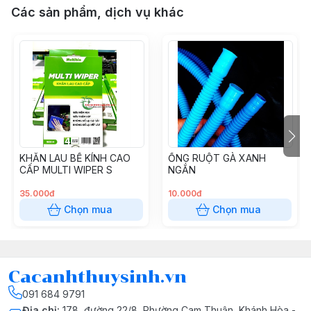
Các sản phẩm, dịch vụ khác
KHĂN LAU BỂ KÍNH CAO
ỐNG RUỘT GÀ XANH
CẤP MULTI WIPER S
NGẮN
35.000đ
10.000đ
Chọn mua
Chọn mua
Cacanhthuysinh.vn
091 684 9791
Địa chỉ
:
178, đường 22/8, Phường Cam Thuận, Khánh Hòa -