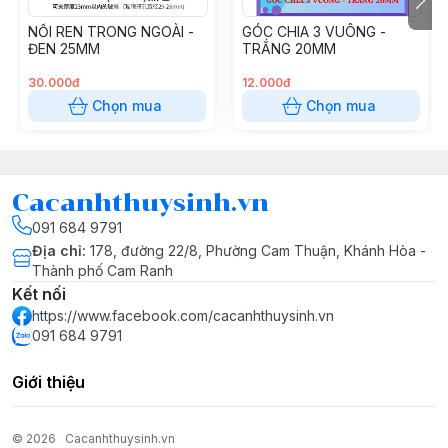
NỐI REN TRONG NGOÀI -
GÓC CHIA 3 VUÔNG -
Chống rò rỉ tuyệt đối:
Kết nối dán keo trực tiếp với ống
ĐEN 25MM
TRẮNG 20MM
giúp hệ thống kín khít, loại bỏ hoàn toàn nguy cơ rò rỉ
30.000đ
12.000đ
nước tại khớp nối.
Chọn mua
Chọn mua
📐 Thông Số Kỹ Thuật
Kích thước (Đường kính trong):
Cacanhthuysinh.vn
Phi 20:
Dùng cho ống PVC 20mm.
091 684 9791
Địa chỉ
:
178, đường 22/8, Phường Cam Thuận, Khánh Hòa -
Phi 25:
Dùng cho ống PVC 25mm.
Thành phố Cam Ranh
Phi 32:
Dùng cho ống PVC 32mm.
Kết nối
https://www.facebook.com/cacanhthuysinh.vn
Chất liệu:
Nhựa UPVC/PVC cao cấp, an toàn cho cá và
091 684 9791
tép.
Giới thiệu
Màu sắc:
Đỏ - Trắng hoặc Đen (Tùy đợt hàng, đảm
bảo tính thẩm mỹ cao).
© 2026
Cacanhthuysinh.vn