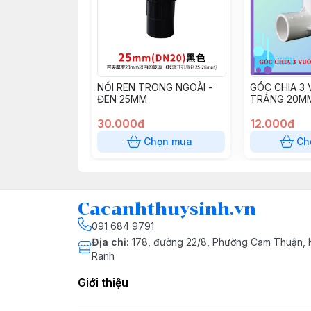
NỐI REN TRONG NGOÀI -
GÓC CHIA 3 
ĐEN 25MM
TRẮNG 20M
30.000đ
12.000đ
Chọn mua
Ch
Cacanhthuysinh.vn
091 684 9791
Địa chỉ
:
178, đường 22/8, Phường Cam Thuận,
Ranh
Giới thiệu