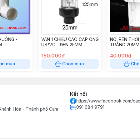
VUÔNG -
VAN 1 CHIỀU CAO CẤP ỐNG
NỐI REN THỔI
M
U-PVC - ĐEN 25MM
TRẮNG 20MM
150.000đ
40.000đ
ọn mua
Chọn mua
Chọ
Kết nối
https://www.facebook.com/cac
091 684 9791
 Khánh Hòa - Thành phố Cam