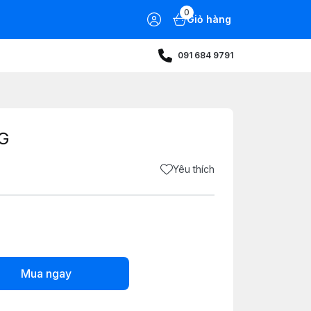
0
Giỏ hàng
091 684 9791
G
Yêu thích
Mua ngay