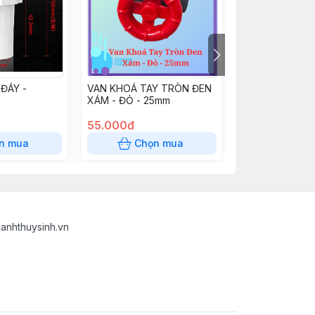
 ĐÁY -
VAN KHOÁ TAY TRÒN ĐEN
VAN KHOÁ TAY
XÁM - ĐỎ - 25mm
TRẮNG - ĐỎ- 
55.000đ
70.000đ
n mua
Chọn mua
Chọn
anhthuysinh.vn