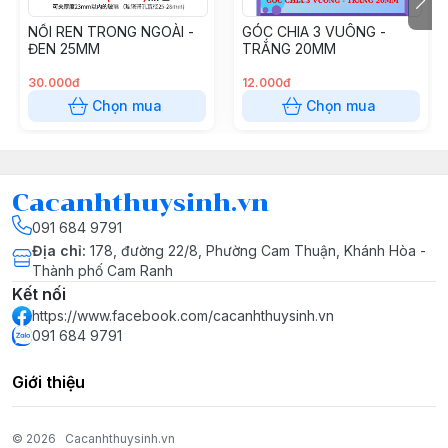
sát cực nhỏ
NỐI REN TRONG NGOÀI -
GÓC CHIA 3 VUÔNG -
- Chịu áp suất cao
ĐEN 25MM
TRẮNG 20MM
- Lắp đặt dễ dàng, chính xác, bền không thấm nước
- Độ bền cơ học và độ chịu va đập cao
30.000đ
12.000đ
- Thời hạn sử dụng> 50 năm.
Chọn mua
Chọn mua
- Giá thành rẻ,chi phí lắp đặt thấp so với các loại ống
khác.
- Độ chịu hóa chất cao (ở nhiệt độ 0oC đến 45oC)
Cacanhthuysinh.vn
chịu được các hóa chất axit, kiềm, muối.
- Màu sắc: Màu đỏ và màu cam và màu đen
091 684 9791
- Đơn vị tính: 1m
Địa chỉ
:
178, đường 22/8, Phường Cam Thuận, Khánh Hòa -
Thành phố Cam Ranh
Kết nối
https://www.facebook.com/cacanhthuysinh.vn
091 684 9791
Giới thiệu
© 2026
Cacanhthuysinh.vn