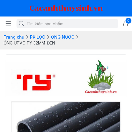
Cacanhthuysinh.vn
0
Trang chủ
PK LỌC
ỐNG NƯỚC
ỐNG UPVC TY 32MM-ĐEN