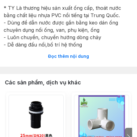
* TY Là thương hiệu sản xuất ống cấp, thoát nước
bằng chất liệu nhựa PVC nổi tiếng tại Trung Quốc.
- Dùng để dẫn nước được gắn bằng keo dán ống
chuyên dụng nối ống, van, phụ kiện, ống
- Luôn chuyển, chuyển hướng dòng chảy
- Dễ dàng đấu nối,bố trí hệ thống
Đọc thêm nội dung
* Ống nhựa UPVC – TY
- Sản phẩm ống nhựa UPVC và phụ kiện được sử dụng
rất phổ biến trong sinh hoạt đời sống, và đặc biệt ống
nhựa TY với 2 gam màu chủ đạo. màu đỏ và mà cam
Các sản phẩm, dịch vụ khác
chất liệu nhựa sáng bóng, được sử dụng chủ yếu trong
hệ lọc bể cá công nghệ mới hệ lọc tràn dưới lọc vách,
lọc tràn trên. Tô điểm thêm vẻ đẹp sang trọng cho hệ
lọc bể cá cảnh nhà bạn.
- Chất liệu nhựa UPVC cao cấp
- Dễ dàng vận chuyển đóng gói
- Mặt ngoài sáng bóng, mặt trong bóng mịn, hệ số ma