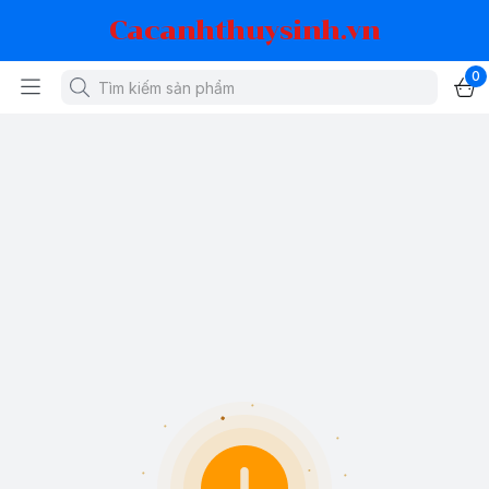
Cacanhthuysinh.vn
0