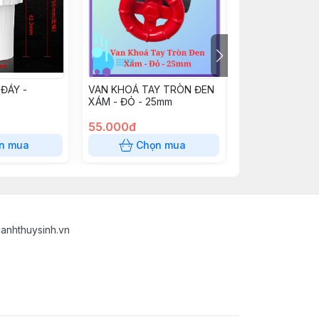
 ĐÁY -
VAN KHOÁ TAY TRÒN ĐEN
VAN KHOÁ TAY
XÁM - ĐỎ - 25mm
TRẮNG - ĐỎ- 
55.000đ
70.000đ
n mua
Chọn mua
Chọn
anhthuysinh.vn