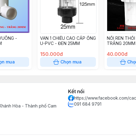
VUÔNG -
VAN 1 CHIỀU CAO CẤP ỐNG
NỐI REN THỔI
M
U-PVC - ĐEN 25MM
TRẮNG 20MM
150.000đ
40.000đ
ọn mua
Chọn mua
Chọ
Kết nối
https://www.facebook.com/cac
091 684 9791
 Khánh Hòa - Thành phố Cam