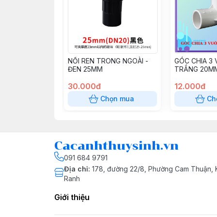
NỐI REN TRONG NGOÀI -
GÓC CHIA 3 
ĐEN 25MM
TRẮNG 20M
30.000đ
12.000đ
Chọn mua
Ch
Cacanhthuysinh.vn
091 684 9791
Địa chỉ
:
178, đường 22/8, Phường Cam Thuận,
Ranh
Giới thiệu