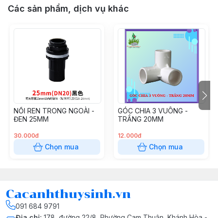
Các sản phẩm, dịch vụ khác
NỐI REN TRONG NGOÀI -
GÓC CHIA 3 VUÔNG -
ĐEN 25MM
TRẮNG 20MM
30.000đ
12.000đ
Chọn mua
Chọn mua
Cacanhthuysinh.vn
091 684 9791
Địa chỉ
:
178, đường 22/8, Phường Cam Thuận, Khánh Hòa -