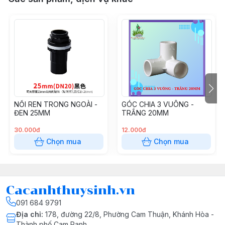
NỐI REN TRONG NGOÀI -
GÓC CHIA 3 VUÔNG -
ĐEN 25MM
TRẮNG 20MM
30.000đ
12.000đ
Chọn mua
Chọn mua
Cacanhthuysinh.vn
091 684 9791
Địa chỉ
:
178, đường 22/8, Phường Cam Thuận, Khánh Hòa -
Thành phố Cam Ranh