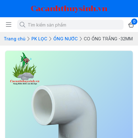
Cacanhthuysinh.vn
0
Trang chủ
PK LỌC
ỐNG NƯỚC
CO ỐNG TRẮNG -32MM