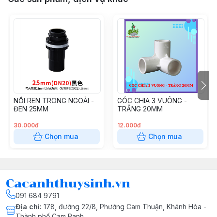
NỐI REN TRONG NGOÀI -
GÓC CHIA 3 VUÔNG -
ĐEN 25MM
TRẮNG 20MM
30.000đ
12.000đ
Chọn mua
Chọn mua
Cacanhthuysinh.vn
091 684 9791
Địa chỉ
:
178, đường 22/8, Phường Cam Thuận, Khánh Hòa -
Thành phố Cam Ranh