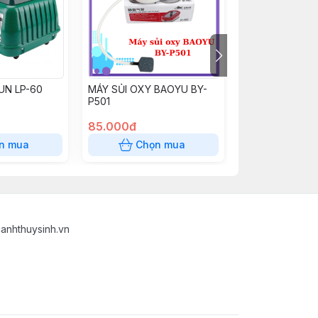
UN LP-60
MÁY SỦI OXY BAOYU BY-
MÁY OXY 2 VÒI
P501
85.000đ
80.000đ
n mua
Chọn mua
Chọn
anhthuysinh.vn