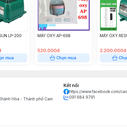
SUN LP-200
MÁY OXY AP-698
MÁY OXY RES
đ
520.000đ
2.200.000đ
ọn mua
Chọn mua
Chọ
Kết nối
https://www.facebook.com/cac
091 684 9791
 Khánh Hòa - Thành phố Cam