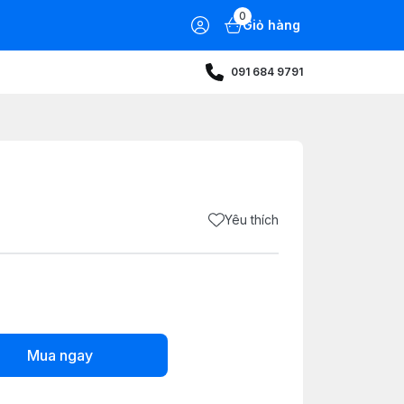
0
Giỏ hàng
091 684 9791
Yêu thích
Mua ngay