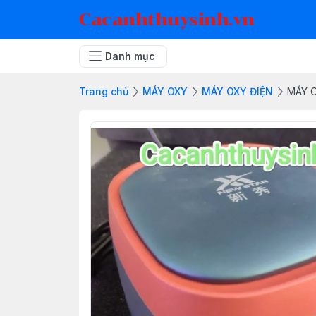
Cacanhthuysinh.vn
Danh mục
Trang chủ
MÁY OXY
MÁY OXY ĐIỆN
MÁY 