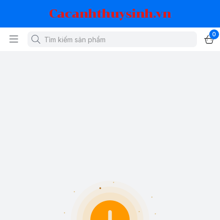
Cacanhthuysinh.vn
0