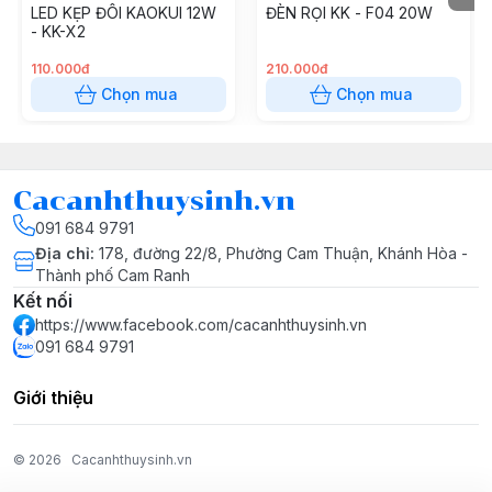
LED KẸP ĐÔI KAOKUI 12W
ĐÈN RỌI KK - F04 20W
- KK-X2
✔
Không làm đổi màu nước
– trong veo, thẩm mỹ cao
110.000đ
210.000đ
Chọn mua
Chọn mua
✔ Khác biệt hoàn toàn so với các loại đèn cùng phân
khúc
✔ Thiết kế nhỏ gọn – sang trọng – dễ lắp đặt
Cacanhthuysinh.vn
👉 Rất phù hợp cho hồ nano trưng bày, hồ để bàn, hồ
091 684 9791
cá cảnh mini.
Địa chỉ
:
178, đường 22/8, Phường Cam Thuận, Khánh Hòa -
Thành phố Cam Ranh
Kết nối
https://www.facebook.com/cacanhthuysinh.vn
091 684 9791
💡 CÔNG NGHỆ ÁNH SÁNG MỚI
Giới thiệu
© 2026
Cacanhthuysinh.vn
Mắt LED
TriR RGB thế hệ mới