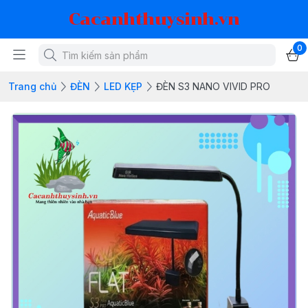
Cacanhthuysinh.vn
0
Trang chủ
ĐÈN
LED KẸP
ĐÈN S3 NANO VIVID PRO