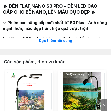
🔥 ĐÈN FLAT NANO S3 PRO – ĐÈN LED CAO
CẤP CHO BỂ NANO, LÊN MÀU CỰC ĐẸP 🔥
✨
Phiên bản nâng cấp mới nhất từ S3 Plus – Ánh sáng
mạnh hơn, màu đẹp hơn, hiệu quả vượt trội!
Flat Nano
S3 Pro
là thế hệ mới được cải tiến toàn diện,
Đọc thêm nội dung
sử dụng
mắt LED TriR RGB thế hệ mới
kết hợp
choá
đèn tập trung ánh sáng
, mang lại độ chiếu sáng cao
và màu sắc trung thực cho cá & cây thuỷ sinh.
Các sản phẩm, dịch vụ khác
⭐ ƯU ĐIỂM NỔI BẬT
✔ Ánh sáng mạnh – tập trung tốt, phủ đều bể nano
✔ Giúp cá
lên màu rực rỡ
, cây
xanh – đỏ đẹp tự nhiên