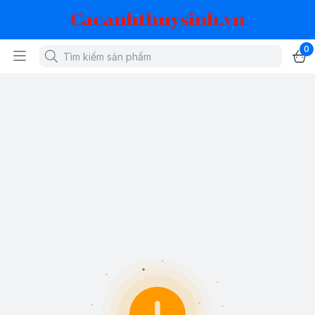
Cacanhthuysinh.vn
0