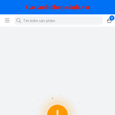
Cacanhthuysinh.vn
0