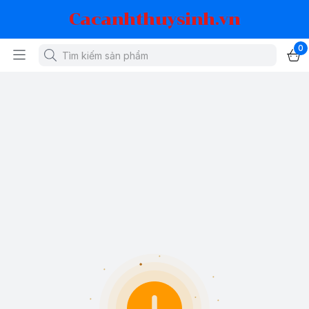
Cacanhthuysinh.vn
0