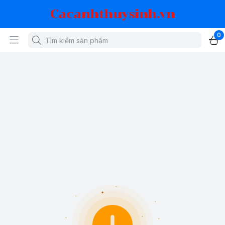
Cacanhthuysinh.vn
0