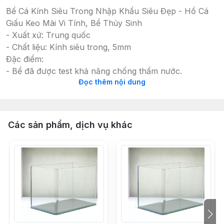
Bể Cá Kính Siêu Trong Nhập Khẩu Siêu Đẹp - Hồ Cá
Giấu Keo Mài Vi Tính, Bể Thủy Sinh
- Xuất xứ: Trung quốc
- Chất liệu: Kính siêu trong, 5mm
Đặc điểm:
- Bể đã được test khả năng chống thấm nước.
Đọc thêm nội dung
- Kích thước bể: bể dài 40cm, 45cm, 50cm, 60cm
- Độ dày kính làm bể: Kính đã được mài vi tính, đảm
bảo an toàn cho người sử dụng
Tùy chọn:
Các sản phẩm, dịch vụ khác
BỘ 4 :
-
Kính Siêu Trong: 23x15x21cm
-
Kính Siêu Trong: 30x18x24cm
- Kính Siêu Trong: 40x22x27cm
- Kính Siêu Trong: 50x26x30cm
-
Kính Siêu Trong: 60x30x36cm