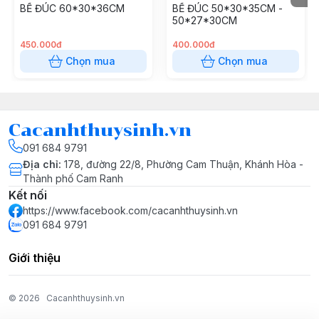
BỂ ĐÚC 60*30*36CM
BỂ ĐÚC 50*30*35CM -
50*27*30CM
450.000đ
400.000đ
Chọn mua
Chọn mua
Cacanhthuysinh.vn
091 684 9791
Địa chỉ
:
178, đường 22/8, Phường Cam Thuận, Khánh Hòa -
Thành phố Cam Ranh
Kết nối
https://www.facebook.com/cacanhthuysinh.vn
091 684 9791
Giới thiệu
© 2026
Cacanhthuysinh.vn