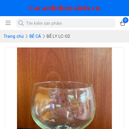
Cacanhthuysinh.vn
0
Trang chủ
BỂ CÁ
BỂ LY LC-02