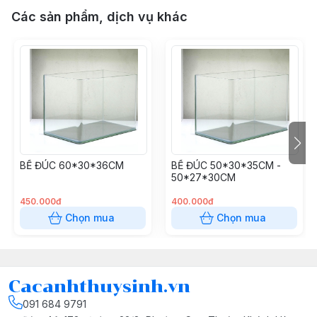
Các sản phẩm, dịch vụ khác
BỂ ĐÚC 60*30*36CM
BỂ ĐÚC 50*30*35CM -
50*27*30CM
450.000đ
400.000đ
Chọn mua
Chọn mua
Cacanhthuysinh.vn
091 684 9791