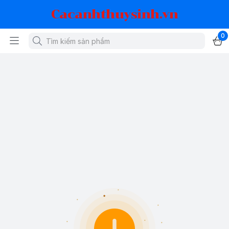
Cacanhthuysinh.vn
0