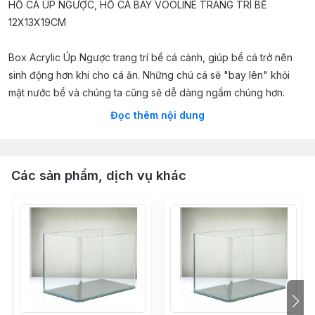
HỒ CÁ ÚP NGƯỢC, HỒ CÁ BAY VOOLINE TRANG TRÍ BỂ
12X13X19CM
Box Acrylic Úp Ngược trang trí bể cá cảnh, giúp bể cá trở nên
sinh động hơn khi cho cá ăn. Những chú cá sẽ "bay lên" khỏi
mặt nước bể và chúng ta cũng sẽ dễ dàng ngắm chúng hơn.
Đọc thêm nội dung
- Kích thước: 13x12x19 cm
- Kẹp đỡ sử dụng được cho kính từ 4 - 19mm
- Mỗi bộ bao gồm 1 box và 3 kẹp đỡ.
Các sản phẩm, dịch vụ khác
* Xuất xứ: Trung Quốc