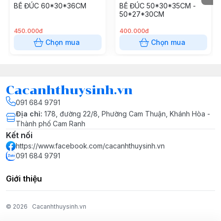
BỂ ĐÚC 60*30*36CM
BỂ ĐÚC 50*30*35CM -
50*27*30CM
450.000đ
400.000đ
Chọn mua
Chọn mua
Cacanhthuysinh.vn
091 684 9791
Địa chỉ
:
178, đường 22/8, Phường Cam Thuận, Khánh Hòa -
Thành phố Cam Ranh
Kết nối
https://www.facebook.com/cacanhthuysinh.vn
091 684 9791
Giới thiệu
© 2026
Cacanhthuysinh.vn