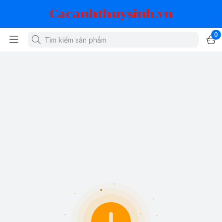
Cacanhthuysinh.vn
0