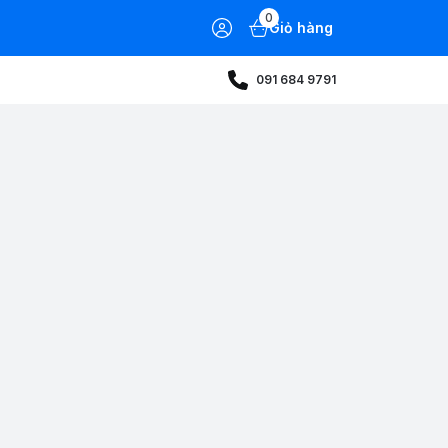
0
Giỏ hàng
091 684 9791