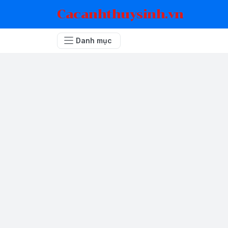
Cacanhthuysinh.vn
Danh mục