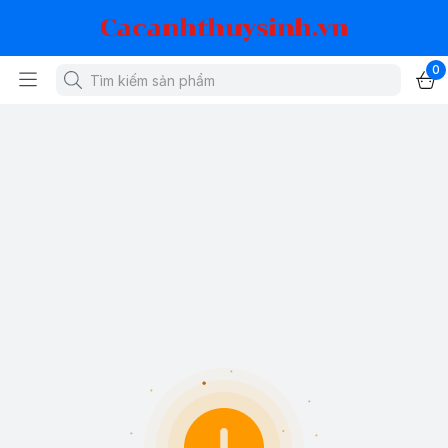
Cacanhthuysinh.vn
0