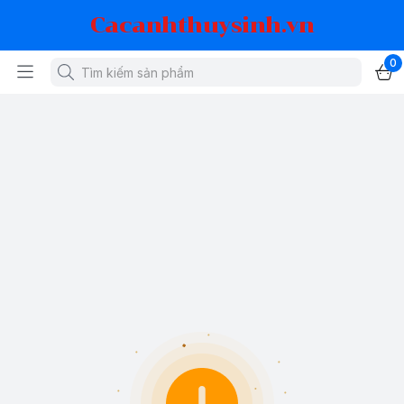
Cacanhthuysinh.vn
0