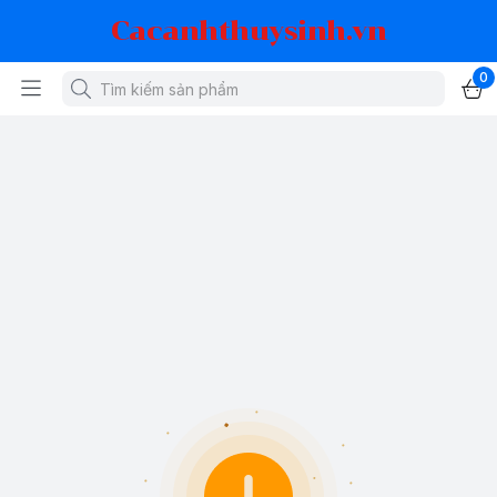
Cacanhthuysinh.vn
0